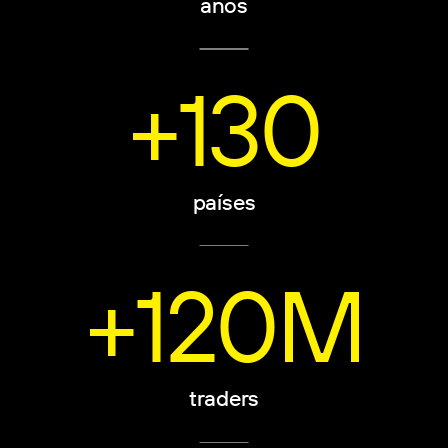
años
+130
países
+120M
traders