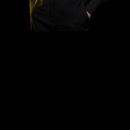
Leer más
En un mundo de automatización, las
cosas pueden complicarse cuando
deseas una interacción 1:1 para
resolver tus problemas. Olymptrade
reconoce esas dificultades y asegura
que los usuarios puedan tener acceso
a un soporte ininterrumpido en su
idioma nativo.
Leer más