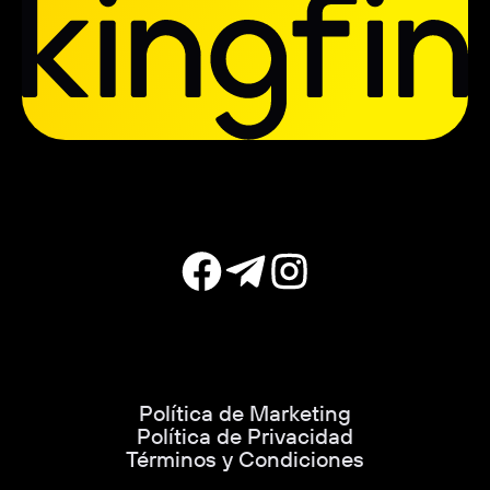
"Perdía USD 100 y sentía que tenía que
recuperarlos de inmediato", explica
Desai. "Pero ese tipo de pensamiento
empeoraba las cosas, especialmente
porque veía las fluctuaciones diarias en
términos de 'ganancias' y 'pérdidas'".
No fue hasta que comenzó a explorar
los recursos educativos de Olymptrade
que su mentalidad empezó a cambiar.
A través de webinarios, tutoriales y las
lecciones interactivas de la plataforma
sobre psicología del trading, empezó a
comprender que la volatilidad no era
algo negativo en sí mismo.
Política de Marketing
Simplemente estaba mal entendida.
Política de Privacidad
Términos y Condiciones