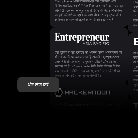
Olymptrade अपना देखभाल-प्रधान दृष्टिकोण और
लाइ
वित्तीय सशक्तिकरण में निरंतर निवेश कर रहा है, खासकर युवा
रणन
और डिजिटल रूप से जुड़े मूल ऑडियंस के लिए। लोकप्रिय
फ़ीच
संस्कृति को शैक्षिक उद्देश्य के साथ जोड़कर, यह ब्रांड लोगों
भरे
के वित्तीय कल्याण से जुड़ने के तरीके को बदल रहा है।
करन
करन
ऐसी दुनिया में जहां ट्रेडिंग को अक्सर जल्दी अमीर बनने की
हाल
योजना के तौर पर बताया जाता है, असली Olymptrader
उपय
समझते हैं कि यह यात्रा अनुशासन, सीखने और आपसी
आसा
सहयोग की है। Olymptrade सिर्फ वित्तीय विकास के लिए
भुग
एक प्लेटफ़ॉर्म नहीं है — यह एक समुदाय है जहां ट्रेडरों को
मोब
अपनेपन और उद्देश्य की भावना मिलती है।
उपय
करन
और लोड करें
सुव
रुक
जब मैंने Olymptrade से संपर्क किया और जानना चाहा कि
वे किस तरह संसाधनों द्वारा ट्रेडरों की सहायता करते हैं, तो
उन्होंने कॉलेज की एक छात्रा प्रिया शर्मा का विवरण शेयर
किया: "बिना किसी व्यावसायिक अनुभव वाली कॉलेज की छात्रा
"मु
के तौर पर, OIymptrade के मुफ़्त संसाधनों और डेमो खाते
इसे
ने मुझे ट्रेडिंग के कौशल सीखने में मदद की, और वे मेरी
की 
किसी भी मौजूदा क्लासेस से ज़्यादा मज़ेदार थे। समर्पण और
इसल
अभ्यास के ज़रिए, मैंने अपनी गलतियों से सबक लिया और