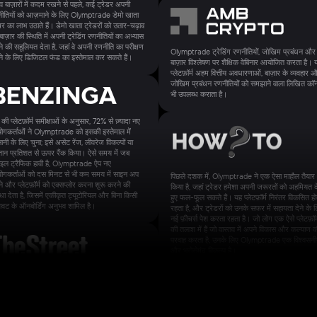
व बाज़ारों में कदम रखने से पहले, कई ट्रेडर अपनी
ीतियों को आज़माने के लिए Olymptrade डेमो खाता
र का लाभ उठाते हैं। डेमो खाता ट्रेडरों को उतार-चढ़ाव
 बाज़ार की स्थिति में अपनी ट्रेडिंग रणनीतियों का अभ्यास
े की सहूलियत देता है, जहां वे अपनी रणनीति का परीक्षण
Olymptrade ट्रेडिंग रणनीतियों, जोखिम प्रबंधन और
े के लिए डिजिटल फंड का इस्तेमाल कर सकते हैं।
बाज़ार विश्लेषण पर शैक्षिक वेबिनार आयोजित करता है। 
प्लेटफ़ॉर्म अहम वित्तीय अवधारणाओं, बाज़ार के व्यवहार 
जोखिम प्रबंधन रणनीतियों को समझाने वाला लिखित कॉन्ट
भी उपलब्ध कराता है।
 की प्लेटफ़ॉर्म समीक्षाओं के अनुसार, 72% से ज़्यादा नए
ोगकर्ताओं ने Olymptrade को इसकी इस्तेमाल में
नी के लिए चुना; इसे असेट रेंज, लीवरेज विकल्पों या
तान प्रतिशत से ऊपर रैंक किया। ऐसे समय में जब
ाइल ट्रैफिक हावी है, Olymptrade ऐप नए
ोगकर्ताओं को दस मिनट से भी कम समय में साइन अप
पिछले दशक में, Olymptrade ने एक ऐसा माहौल तैयार
े और प्लेटफ़ॉर्म को एक्सप्लोर करना शुरू करने की
किया है, जहां ट्रेडर हमेशा अपनी जरूरतों को अहमियत दे
िधा देता है, जिसमें एकीकृत ट्यूटोरियल और बिना किसी
हुए फल-फूल सकते हैं। यह प्लेटफ़ॉर्म निरंतर विकसित हो
ावट के ऑनबोर्डिंग अनुभव शामिल है।
रहता है, और ट्रेडरों को उनके सफर में सहायता देने के 
नई फ़ीचर्स पेश करता रहता है। जो लोग एक ऐसे प्लेटफ़ॉर्
की तलाश में हैं जो वास्तव में अपने विकास और कल्याण क
परवाह करता है, उनके लिए Olymptrade एक विश्वसन
और भरोसेमंद विकल्प है।
झे $100 का नुकसान हो रहा होता और मैं सोचती कि मुझे
 तुरंत वापस जीतना है," देसाई बताती हैं। "लेकिन इस तरह
सोच ने चीजों को और भी खराब कर दिया, खासकर
िए क्योंकि मैं रोज़ाना होने वाले उतार-चढ़ाव को 'जीत'