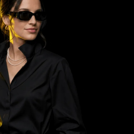
्स
सम्मान करता है।
र्म
की
े
 है।
ट्रेडिंग चुनौतीपूर्ण हो सकती है, खासकर उन लोगों के लिए
जिन्होंने कभी लाइव बाज़ार का अनुभव नहीं किया हो। वैसे यह
अनुभव बेहद ज़बरदस्त हो सकता है, लेकिन Olymptrade
जैसे प्लेटफ़ॉर्म आपको ऐसे बाज़ारों को नेविगेट करने में मदद
करते हैं।
है।
्ध
नुभव
कि
ो
Olymptrade और इसकी ट्रेडिंग कम्युनिटी यह साबित कर
रही है कि उनकी सामूहिक शक्ति वित्तीय बाज़ारों से कहीं आगे
तक जा सकती है। सिपानास में बुजुर्ग लोगों की मदद के लिए
एक नई पहल के ज़रिए, ट्रेडरों को पता चल रहा है कि
समुदाय की देखभाल से वित्तीय लाभ के बराबर या उससे ज़्यादा
फायदा हो सकता है।