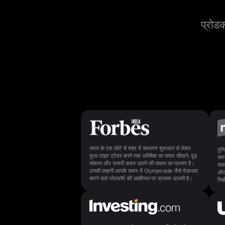
प्रोडक्
भारत के एक छोटे से शहर में साधारण शुरुआत से लेकर
दुन
फुल-टाइम ट्रेडर बनने तक अभिषेक का सफर सीखने, दृढ़
समस
संकल्प और ज़रूरी कदम उठाने की ताकत का प्रमाण है।
सकत
उनकी कहानी आपके सफर में Olymptrade जैसे देखभाल
और 
करने वाले प्लेटफ़ॉर्म की अहमियत पर प्रकाश डालती है।
निर