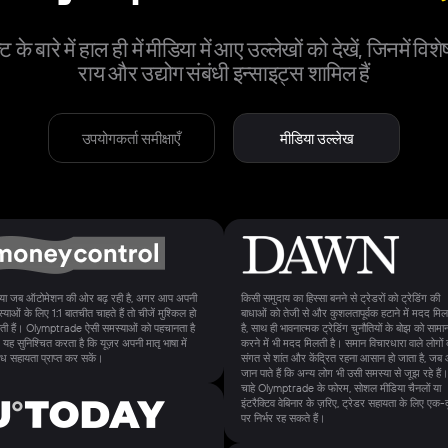
ट के बारे में हाल ही में मीडिया में आए उल्लेखों को देखें, जिनमें विशेष
राय और उद्योग संबंधी इन्साइट्स शामिल हैं
उपयोगकर्ता समीक्षाएँ
मीडिया उल्लेख
िया जब ऑटोमेशन की ओर बढ़ रही है, अगर आप अपनी
किसी समुदाय का हिस्सा बनने से ट्रेडरों को ट्रेडिंग की
्याओं के लिए 1:1 बातचीत चाहते हैं तो चीजें मुश्किल हो
बाधाओं को तेजी से और कुशलतापूर्वक हटाने में मदद मिल
ी हैं। Olymptrade ऐसी समस्याओं को पहचानता है
है, साथ ही भावनात्मक ट्रेडिंग चुनौतियों के बोझ को सामान
यह सुनिश्चित करता है कि यूज़र अपनी मातृ भाषा में
करने में भी मदद मिलती है। समान विचारधारा वाले लोगों 
्बाध सहायता प्राप्त कर सकें।
संगत से शांत और केंद्रित रहना आसान हो जाता है, जब
जान पाते हैं कि अन्य लोग भी उसी समस्या से जूझ रहे हैं।
चाहे Olymptrade के फोरम, सोशल मीडिया चैनलों या
इंटरैक्टिव वेबिनार के ज़रिए, ट्रेडर सहायता के लिए एक-द
पर निर्भर रह सकते हैं।