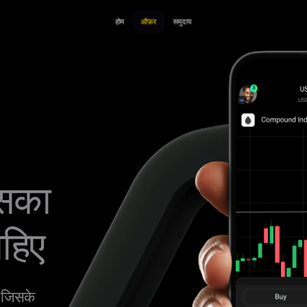
होम
ऑफ़र
समुदाय
िसका
ाहिए
, जिसके