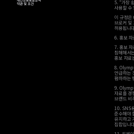
개인정보보호정책
5.
“가장 
약관 및 조건
사용할 수
이 규정은 
브로커 및
허용됩니다
6.
홍보 자
7.
홍보 자
침해해서는
홍보 자료
8.
Olym
언급하는 것
폄하하는 
9.
Olym
자료를 경쟁
브랜드 비
10.
SNS
준수해야 합
유지하고 
집합입니다.
11.
트레이