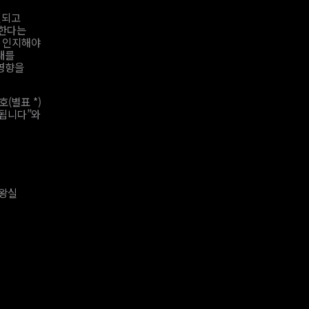
실되고
 한다는
한 인지해야
내를
 영향을
(별표 *)
가됩니다”와
 왕실