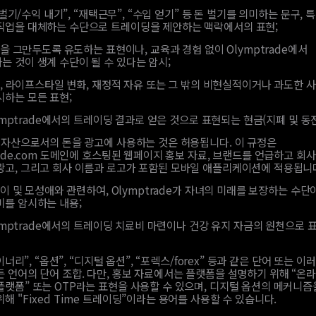
 벌기/수익 내기”, “재택근무”, “수입 얻기” 등 돈 벌기를 의미하는 문구, 
직업을 대체하는 수단으로 트레이딩을 제안하는 맥락에서의 표현;
을 그만두도록 유도하는 표현이나, 교육과 경험 없이 Olymptrade에서
는 것이 생계 수단이 될 수 있다는 암시;
, 라이프스타일 변화, 재정적 자유 또는 그 밖의 비현실적이거나 과도한 
시하는 모든 표현;
ymptrade에서의 트레이딩 결과로 얻은 것으로 표현되는 현금(지폐 및 동전
자 자산으로서의 돈을 광고에 사용하는 것은 허용됩니다. 이 규정은
rade.com 도메인에 호스팅된 웹페이지 홍보 자료, 브랜드를 언급하고 회
광고, 그리고 회사 이름과 로고가 포함된 모바일 애플리케이션에 적용됩니
이 및 모성애와 관련하여, Olymptrade가 자녀의 미래를 보장하는 수단이
미를 암시하는 내용;
ymptrade에서의 트레이딩 치료비 마련이나 건강 유지 자금의 원천으로 
이너리”, “옵션”, “디지털 옵션”, “포렉스/forex” 등과 같은 단어 또는 
든 언어의 단어 조합. 다만, 홍보 자료에서는 플랫폼을 설명하기 위해 “온
플랫폼” 또는 OTP라는 표현을 사용할 수 있으며, 디지털 옵션의 메커니즘
해 "Fixed Time 트레이딩”이라는 용어를 사용할 수 있습니다.