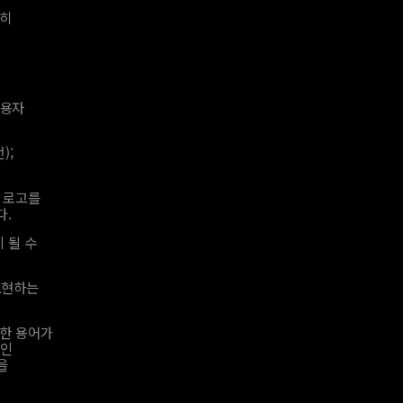
특히
사용자
);
사 로고를
다.
 될 수
표현하는
이러한 용어가
라인
을