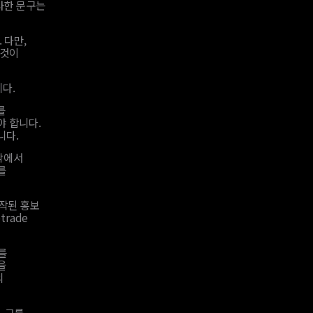
사한 문구는
 다만,
 것이
다.
를
야 합니다.
니다.
맥락에서
를
제작된 홍보
rade
를
을
의
 그룹,