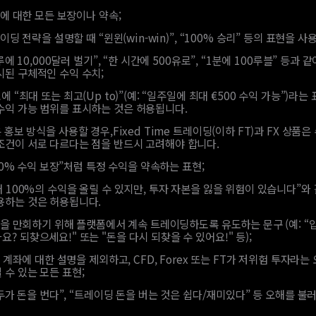
에 대한 모든 보장이나 약속;
이딩 전략을 설명할 때 “윈윈(win-win)”, “100% 승리” 등의 표현을 사
루에 10,000달러 벌기”, “한 시간에 500유로”, “1분에 100루블” 등과 
시된 구체적인 수익 수치;
에 “최대 또는 최고(Up to)”(예: “일주일에 최대 €500 수익 가능”)라는
수익 가능 범위를 표시하는 것은 허용됩니다.
 홍보 방식을 사용할 경우,Fixed Time 트레이딩(이하 FT)과 FX 상품은
조건이 서로 다르다는 점을 반드시 고려해야 합니다.
10% 수익 보장”처럼 특정 수익을 약속하는 표현;
대 100%의 수익을 올릴 수 있지만, 투자 자본을 잃을 위험이 있습니다”와
용하는 것은 허용됩니다.
을 만회하기 위해 플랫폼에서 계속 트레이딩하도록 유도하는 문구 (예: “
? 되찾으세요!" 또는 "돈을 다시 되찾을 수 있어요!" 등);
 계좌에 대한 설명을 제외하고, CFD, Forex 또는 FT가 저위험 투자라는
수 있는 모든 표현;
두가 돈을 번다”, “트레이딩 돈을 버는 것은 쉽다/재미있다” 등 오해를 불