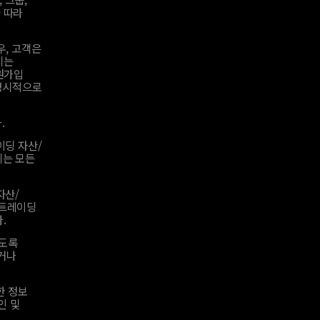
을 따라
우, 고객은
지는
회원가입
 명시적으로
.
이딩 자산/
리는 모든
자산/
 트레이딩
.
하도록
거나
한 정보
인 및