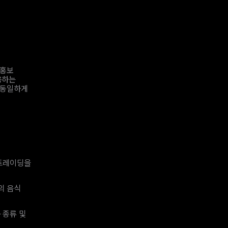
 홍보
용하는
 동일하게
 트레이딩을
의 음식
 종류 및