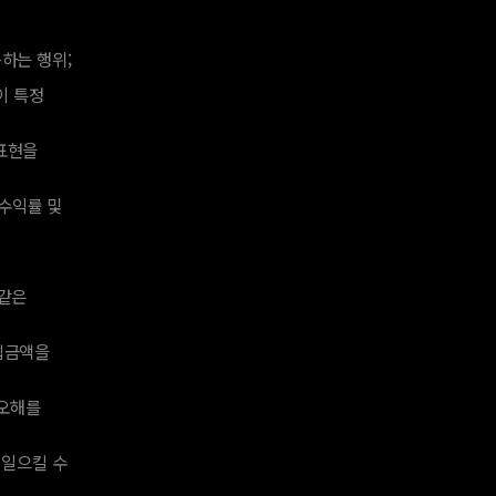
용하는 행위;
같이 특정
 표현을
 수익률 및
 같은
입금액을
 오해를
러일으킬 수