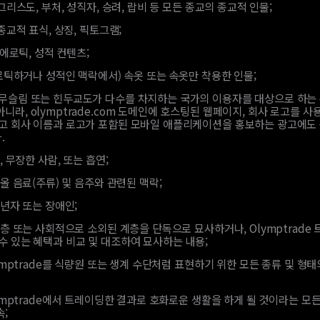
그리스도, 부처, 성직자, 승려, 랍비 등 모든 종교의 종교적 인물;
종교적 표식, 상징, 픽토그램;
 에로틱, 성적 컨텐츠;
로틱하거나 성적인 맥락에서) 속옷 또는 속옷만 착용한 인물;
 무슬림 또는 힌두교도가 다수를 차지하는 국가의 이용자를 대상으로 하는
니라, olymptrade.com 도메인에 호스팅된 웹페이지, 회사 로고를 사
리고 회사 이름과 로고가 포함된 모바일 애플리케이션을 홍보하는 광고에도
.
, 무장한 사람, 또는 흡연;
올 음료(주류) 및 음주와 관련된 맥락;
년자 또는 장애인;
층 또는 사회적으로 소외된 계층을 단독으로 묘사하거나, Olymptrade
수 있는 혜택과 비교 및 대조하여 묘사하는 내용;
ymptrade를 식량원 또는 생계 수단처럼 표현하기 위한 모든 종류 및 형태
ymptrade에서 트레이딩한 결과로 호화로운 생활을 하게 될 것이라는 모든
속;