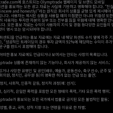
trade.com에 호스트되는 Olymptrade 웹페이지 및 브랜드 모바일
션을 홍보하는 모든 광고 자료는 사실에 기반하고 명확해야 합니다. “진
incere and honestly)”라는 원칙은 회사의 상품을 균형 있게 제시해야
합니다. 사용자는 제시된 상품을 사용할 때의 이점뿐만 아니라 위험성 또
특히 사용자는 투자한 자본의 일부 또는 전부를 잃을 위험에 대해 명확한 안
니다. 모든 홍보 자료는 수익이 사용자의 지식 및 경험 등다양한 요인들의
것이 명시 또는 암시되어야 합니다.
퍼센트)을 언급하는 홍보 자료에는 자료 내 해당 퍼센트 수치 옆에 각주 기호
고, “성공적인 트레이딩의 경우 투자 금액의 92%에 해당하는 수익이 추
 문구를 반드시 포함해야 합니다.
어떠한 홍보 자료에도 언급되거나 보여서는 안되는 사항의 목록입니다.
mptrade 상품에 존재하지 않는 기능이나, 회사가 제공하지 않는 서비스;
있거나 사망한 유명인 및 공인(배우, 예술가, 운동선수, 축구 선수, 군주 및
회의원, 정치인, 공무원 등)의 명확한 허가 없는 언급 또는 출연;
 정치, 사회적, 인종적 갈등, 정치적 과정(예: 선거);
, 심리적, 은밀한 폭력을 포함한 모든 형태의 폭력, 기타 모든 폭력 행위;
mptrade가 홍보되는 모든 국가에서 법률로 금지된 모든 불법적인 활동;
 성별, 종교, 국적, 성적 지향 또는 연령을 이유로 한 차별;