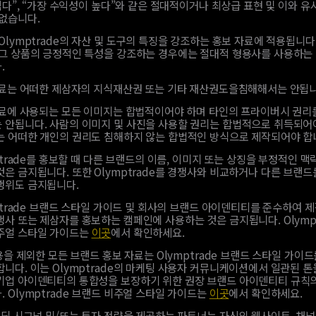
쉽다”, “가장 수익성이 높다”와 같은 절대적이거나 최상급 표현 및 이와 유
 없습니다.
Olymptrade의 자산 및 도구의 특징을 강조하는 홍보 자료에 적용됩니다.
 그 상품의 긍정적인 특성을 강조하는 경우에는 절대적 형용사를 사용하는
.
료는 어떠한 제삼자의 지식재산권 또는 기타 재산권도을침해해서는 안됩니
료에 사용되는 모든 이미지는 합법적이어야 하며 타인의 프라이버시 권리
 안됩니다. 사람의 이미지 및 사진을 사용할 권리는 합법적으로 취득되어
는 어떠한 개인의 권리도 침해하지 않는 합법적인 방식으로 제작되어야 합
ptrade를 홍보할 때 다른 브랜드의 이름, 이미지 또는 상징을 부정적인 
은 금지됩니다. 또한 Olymptrade를 경쟁사와 비교하거나 다른 브랜드
행위도 금지됩니다.
ptrade 브랜드 스타일 가이드 및 회사의 브랜드 아이덴티티를 준수하여 
사 또는 제삼자를 홍보하는 캠페인에 사용하는 것은 금지됩니다. Olympt
주얼 스타일 가이드는
이곳
에서 확인하세요.
용을 제외한 모든 브랜드 홍보 자료는 Olymptrade 브랜드 스타일 가이드
니다. 이는 Olymptrade의 마케팅 사용자 커뮤니케이션에서 일관된 톤
기업 아이덴티티의 통합성을 보장하기 위한 권장 브랜드 아이덴티티 규칙
 Olymptrade 브랜드 비주얼 스타일 가이드는
이곳
에서 확인하세요.
딩 시그널 및/또는 투자 전략을 제공하는 파트너는 자신의 웹사이트, 채널,