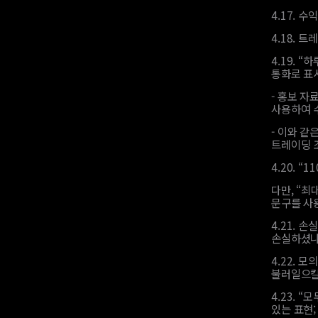
4.17.
수익
4.18.
트레
4.19.
“하
통화로 표
-
홍보 자료
사용하여 
-
이와 같은
트레이딩 
4.20.
“1
다만, “최
문구를 사
4.21.
손실
손실하셨나요
4.22.
모의
불러일으킬 
4.23.
“모
있는 표현;