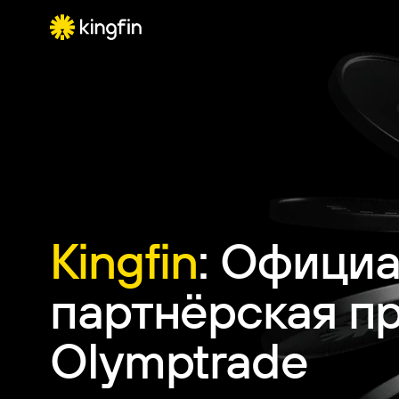
Kingfin
: Офици
партнёрская п
Olymptrade