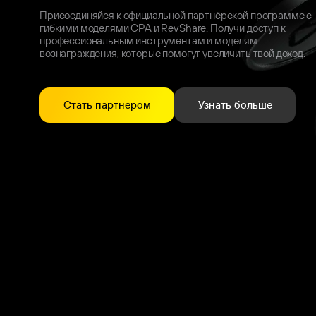
Присоединяйся к официальной партнёрской программе с
гибкими моделями CPA и RevShare. Получи доступ к
профессиональным инструментам и моделям
вознаграждения, которые помогут увеличить твой доход.
Стать партнером
Узнать больше