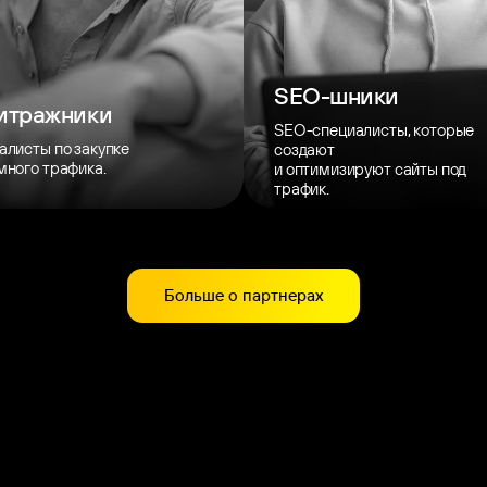
SEO-шники
итражники
SEO-специалисты, которые
алисты по закупке
создают
много трафика.
и оптимизируют сайты под
трафик.
Больше о партнерах