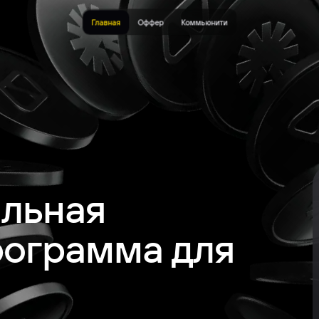
Главная
Оффер
Коммьюнити
альная
рограмма для