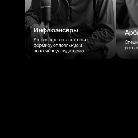
Инфлюэнсеры
Арб
Авторы контента, которые
Специ
формируют лояльную и
рекла
вовлечённую аудиторию.