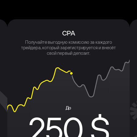
CPA
Получайте выгодную комиссию за каждого
трейдера, который зарегистрируется и внесёт
свой первый депозит.
До
250 $