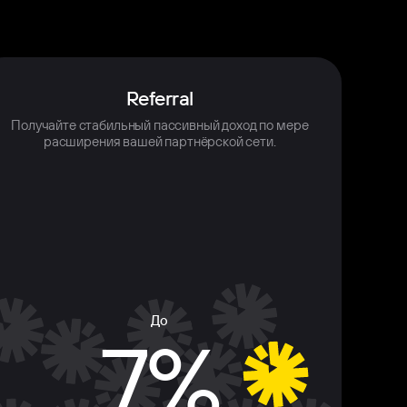
Referral
Получайте стабильный пассивный доход по мере
расширения вашей партнёрской сети.
До
7%