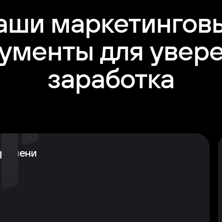
аши маркетингов
ументы для увер
заработка
времени