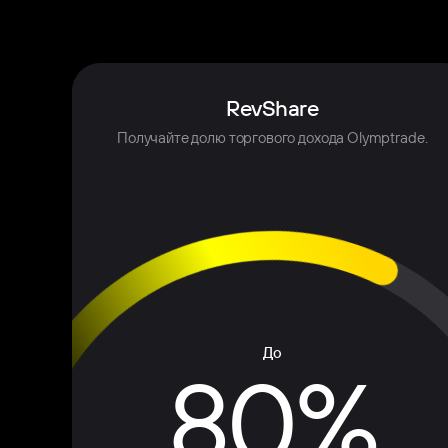
RevShare
Получайте долю торгового дохода Olymptrade.
До
80%