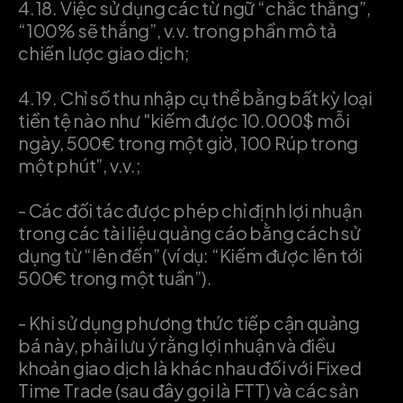
4.18.
Việc sử dụng các từ ngữ “chắc thắng”,
“100% sẽ thắng”, v.v. trong phần mô tả
chiến lược giao dịch;
4.19.
Chỉ số thu nhập cụ thể bằng bất kỳ loại
tiền tệ nào như "kiếm được 10.000$ mỗi
ngày, 500€ trong một giờ, 100 Rúp trong
một phút”, v.v.;
-
Các đối tác được phép chỉ định lợi nhuận
trong các tài liệu quảng cáo bằng cách sử
dụng từ “lên đến” (ví dụ: “Kiếm được lên tới
500€ trong một tuần”).
-
Khi sử dụng phương thức tiếp cận quảng
bá này, phải lưu ý rằng lợi nhuận và điều
khoản giao dịch là khác nhau đối với Fixed
Time Trade (sau đây gọi là FTT) và các sản