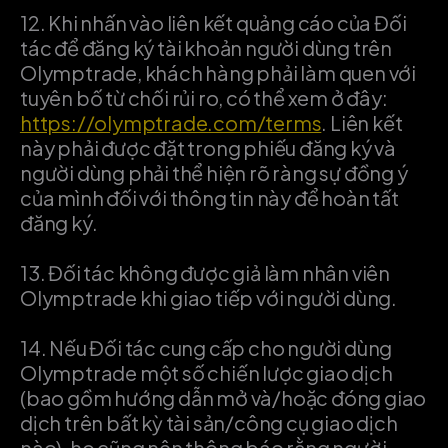
12.
Khi nhấn vào liên kết quảng cáo của Đối
tác để đăng ký tài khoản người dùng trên
Olymptrade, khách hàng phải làm quen với
tuyên bố từ chối rủi ro, có thể xem ở đây:
https://olymptrade.com/terms
. Liên kết
này phải được đặt trong phiếu đăng ký và
người dùng phải thể hiện rõ ràng sự đồng ý
của mình đối với thông tin này để hoàn tất
đăng ký.
13.
Đối tác không được giả làm nhân viên
Olymptrade khi giao tiếp với người dùng.
14.
Nếu Đối tác cung cấp cho người dùng
Olymptrade một số chiến lược giao dịch
(bao gồm hướng dẫn mở và/hoặc đóng giao
dịch trên bất kỳ tài sản/công cụ giao dịch
nào), họ cũng nên thông báo rằng người