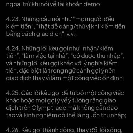
ngoại trừ khi nói về tài khoản demo;
4.23.
Những câu nói như “mọi người đều
kiếm tiền”, “thật dễ dàng/thú vị khi kiếm tiền
bằng cách giao dịch", v.v.;
4.24.
Những lời kêu gọi như “nhận/kiếm
tiền”, “làm việc tại nhà”, “có được thu nhập”,
và những lời kêu gọi khác với ý nghĩa kiếm
tiền, đặc biệt là trong ngữ cảnh gợi ý nên
giao dịch thay vì làm một công việc ổn định;
4.25.
Các lời kêu gọi để từ bỏ một công việc
khác hoặc mọi gợi ý về ý tưởng rằng giao
dịch trên Olymptrade mà không cần đào
tạo và kinh nghiệm có thể là nguồn thu nhập;
4.26.
Kêu gọi thành công, thay đổi lối sống,