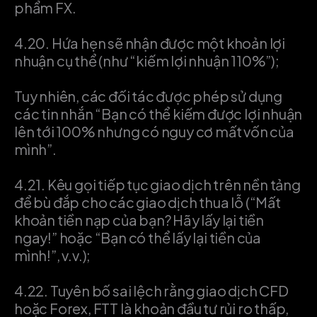
phẩm FX.
4.20.
Hứa hẹn sẽ nhận được một khoản lợi
nhuận cụ thể (như “kiếm lợi nhuận 110%”);
Tuy nhiên, các đối tác được phép sử dụng
các tin nhắn “Bạn có thể kiếm được lợi nhuận
lên tới 100% nhưng có nguy cơ mất vốn của
mình”.
4.21.
Kêu gọi tiếp tục giao dịch trên nền tảng
để bù đắp cho các giao dịch thua lỗ (“Mất
khoản tiền nạp của bạn? Hãy lấy lại tiền
ngay!” hoặc “Bạn có thể lấy lại tiền của
mình!”, v.v.);
4.22.
Tuyên bố sai lệch rằng giao dịch CFD
hoặc Forex, FTT là khoản đầu tư rủi ro thấp,