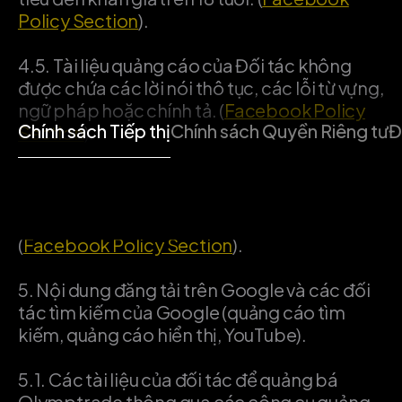
Policy Section
).
4.5.
Tài liệu quảng cáo của Đối tác không
được chứa các lời nói thô tục, các lỗi từ vựng,
ngữ pháp hoặc chính tả. (
Facebook Policy
Chính sách Tiếp thị
Chính sách Quyền Riêng tư
Đ
Section
).
4.6.
Các tài liệu quảng cáo của đối tác không
được chứa so sánh về lối sống trước/sau khi
sử dụng so sánh các sản phẩm Olymptrade.
(
Facebook Policy Section
).
5.
Nội dung đăng tải trên Google và các đối
tác tìm kiếm của Google (quảng cáo tìm
kiếm, quảng cáo hiển thị, YouTube).
5.1.
Các tài liệu của đối tác để quảng bá
Olymptrade thông qua các công cụ quảng