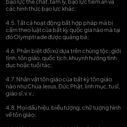
bạo lực thể chất, tâm lý, bạo lực tiềm ẩn và
các hình thức bạo lực khác;
4.5.
Tất cả hoạt động bất hợp pháp mà bị
cấm theo luật của bất kỳ quốc gia nào mà tại
đó Olymptrade được quảng bá;
4.6.
Phân biệt đối xử dựa trên chủng tộc, giới
tính, tôn giáo, quốc tịch, khuynh hướng tình
dục hoặc tuổi tác;
4.7.
Nhân vật tôn giáo của bất kỳ tôn giáo
nào như Chúa Jesus, Đức Phật, linh mục, tu sĩ,
giáo sĩ, v.v.;
4.8.
Mọi dấu hiệu, biểu tượng, chữ tượng hình
về tôn giáo;