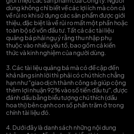
giới thiệu các sản phẩm của Công ty. Người
dùng không chỉ biết về các lợi ích mà còn cả
về rủi ro khi sử dụng các sản phẩm được giới
thiệu, đặc biệt là về rủi ro mất một phần hoặc
toàn bộ số vốn đầu tư. Tất cả các tài liệu
quảng bá phải ngụ ý rằng thu nhập phụ
thuộc vào nhiều yếu tố, bao gồm cả kiến
‌‌thức và kinh nghiệm của người dùng.
3.
Các tài liệu quảng bá mà có đề cập đến
khả năng sinh lời thì phải có chú thích chẳng
hạn như "giao dịch thành công sẽ giúp cộng
thêm lợi nhuận 92% vào số tiền đầu tư", được
đánh dấu bằng biểu tượng chú thích (dấu
hoa thị) bên cạnh con số phần trăm ở trong
chính tài liệu đó.
4.
Dưới đây là danh sách những nội dung