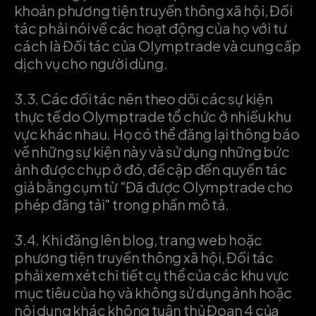
khoản phương tiện truyền thông xã hội, Đối
tác phải nói về các hoạt động của họ với tư
cách là Đối tác của Olymptrade và cung cấp
dịch vụ cho người dùng.
3.3.
Các đối tác nên theo dõi các sự kiện
thực tế do Olymptrade tổ chức ở nhiều khu
vực khác nhau. Họ có thể đăng lại thông báo
về những sự kiện này và sử dụng những bức
ảnh được chụp ở đó, đề cập đến quyền tác
giả bằng cụm từ "Đã được Olymptrade cho
phép đăng tải" trong phần mô tả.
3.4.
Khi đăng lên blog, trang web hoặc
phương tiện truyền thông xã hội, Đối tác
phải xem xét chi tiết cụ thể của các khu vực
mục tiêu của họ và không sử dụng ảnh hoặc
nội dung khác không tuân thủ Đoạn 4 của