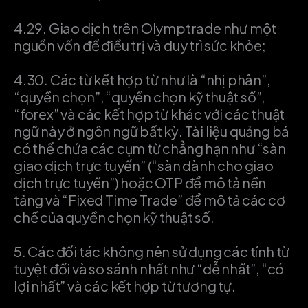
4.29.
Giao dịch trên Olymptrade như một
nguồn vốn để điều trị và duy trì sức khỏe;
4.30.
Các từ kết hợp từ như là “nhị phân”,
“quyền chọn”, “quyền chọn kỹ thuật số”,
“forex” và các kết hợp từ khác với các thuật
ngữ này ở ngôn ngữ bất kỳ. Tài liệu quảng bá
có thể chứa các cụm từ chẳng hạn như “sàn
giao dịch trực tuyến” (“sàn dành cho giao
dịch trực tuyến”) hoặc OTP để mô tả nền
tảng và “Fixed Time Trade” để mô tả các cơ
chế của quyền chọn kỹ thuật số.
5.
Các đối tác không nên sử dụng các tính từ
tuyệt đối và so sánh nhất như “dễ nhất”, “có
lợi nhất” và các kết hợp từ tương tự.