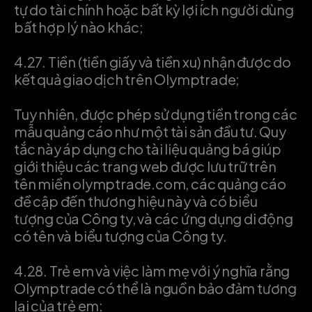
tự do tài chính hoặc bất kỳ lợi ích người dùng
bất hợp lý nào khác;
4.27.
Tiền (tiền giấy và tiền xu) nhận được do
kết quả giao dịch trên Olymptrade;
Tuy nhiên, được phép sử dụng tiền trong các
mẫu quảng cáo như một tài sản đầu tư. Quy
tắc này áp dụng cho tài liệu quảng bá giúp
giới thiệu các trang web được lưu trữ trên
tên miền olymptrade.com, các quảng cáo
đề cập đến thương hiệu này và có biểu
tượng của Công ty, và các ứng dụng di động
có tên và biểu tượng của Công ty.
4.28.
Trẻ em và việc làm mẹ với ý nghĩa rằng
Olymptrade có thể là nguồn bảo đảm tương
lai của trẻ em;