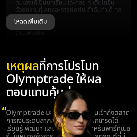
ตนเองให้เป็นบทเรียนและค่อย ๆ เติบโตขึ้น
ด้วยความทุ่มเทและการฝึกฝน ถ้าฉันทำได้ ทุก
คนก็ทำได้"
โหลดเพิ่มเติม
อ่านเพิ่มเติม
เหตุผล
ที่การโปรโมท
ปรัชญาการให้ความสำคัญกับผู้ใช้เป็นอันดับ
Olymptrade ให้ผล
แรกของ Olymptrade ได้รับการยอมรับ
อย่างกว้างขวาง ไม่นานมานี้ แพลตฟอร์มได้
ตอบแทนคุ้มค่า
รับการเสนอชื่อเข้าชิงรางวัล Awwwards
ด้านความเป็นเลิศในการออกแบบผลิตภัณฑ์
ดิจิทัล ที่สำคัญกว่านั้น รีวิวจากผู้ใช้จาก
Olymptrade มอบโอกาสให้ทุกคนเข้าถึงตลาด
อินเดีย เอเชียตะวันออกเฉียงใต้ และละติน
การเงินระดับสากล เปิดโอกาสให้นักเทรดได้
อเมริกาต่างชื่นชมอินเทอร์เฟซและ
เรียนรู้ พัฒนา และสร้างรายได้ สำหรับพาร์ทเนอ
ประสบการณ์การเริ่มต้นใช้งานว่าเป็นเหตุผล
ร์ นั่นหมายถึงการทำงานร่วมกับผลิตภัณฑ์ที่มี
หลักที่ทำให้พวกเขากลับมาใช้บริการอีก