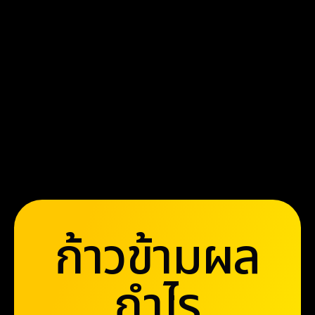
ก่อนจะเริ่มเข้าสู่การเทรดในตลาดจริง นัก
เทรดหลายท่านใช้ประโยชน์จากฟีเจอร์บัญชี
ทดลองของ Olymptrade เพื่อทดสอบย้อน
หลังกลยุทธ์ของตนเอง บัญชีทดลองให้นัก
เทรดสามารถฝึกฝนกลยุทธ์การเทรดในสภาพ
ตลาดจำลอง ซึ่งนักเทรดสามารถใช้เงินเสมือน
จริงเพื่อทดสอบกลยุทธ์ของตนเองได้
อ่านเพิ่มเติม
ก้าวข้ามผล
จากรีวิวล่าสุดของแพลตฟอร์ม พบว่า กว่า
กำไร
72% ของผู้ใช้ใหม่เลือก Olymptrade ด้วย
เหตุผลด้านความง่ายในการใช้งาน ซึ่งได้รับ