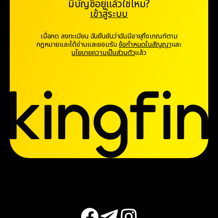
มีบัญชีอยู่แล้วใช่ไหม?
‘ชนะ’ หรือ ‘แพ้’” จนกระทั่งเธอเริ่มสำรวจฐาน
เข้าสู่ระบบ
ความรู้ของ Olymptrade ความคิดของเธอ
จึงเริ่มเปลี่ยนไป ผ่านการสัมมนาออนไลน์
เมื่อกด ลงทะเบียน ฉันยืนยันว่าฉันมีอายุถึงเกณฑ์ตาม
วิดีโอสอน และบทเรียนเชิงโต้ตอบเกี่ยวกับ
กฎหมายและได้อ่านและยอมรับ
ข้อกำหนดในสัญญา
และ
จิตวิทยาการเทรดของแพลตฟอร์ม เธอเริ่ม
นโยบายความเป็นส่วนตัว
แล้ว
เข้าใจว่าความผันผวนไม่ได้เป็นสิ่งไม่ดีในตัว
ของมัน แต่เป็นเรื่องที่เข้าใจผิด
อ่านเพิ่มเติม
Olymptrade เป็นแพลตฟอร์มการเทรดที่มี
ผู้ใช้กว่า 100 ล้านรายทั่วโลก หลายคนค้นพบ
ว่าการจัดการความเสี่ยงและวินัยในการเทรด
เป็นกุญแจสู่ความเป็นอิสระทางการเงิน