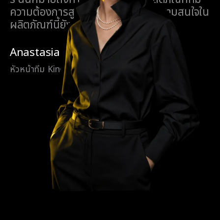
ความต้องการสูงในภาคการเงิน ซึ่งความสนใจใน
ผลิตภัณฑ์นี้ยังคงเติบโตอย่างต่อเนื่อง
อ่านเพิ่มเติม
Anastasia
หัวหน้าทีม Kingfin
ในโลกแห่งระบบอัตโนมัติ หลายอย่างอาจซับ
ซ้อนได้เมื่อคุณต้องการการมีปฏิสัมพันธ์แบบ
1:1 สำหรับปัญหาของคุณ Olymptrade
ตระหนักถึงปัญหาดังกล่าวและทำให้มั่นใจว่าผู้
ใช้สามารถเข้ารับความสนับสนุนอย่างราบรื่น
ในภาษาท้องถิ่นของพวกเขา
อ่านเพิ่มเติม