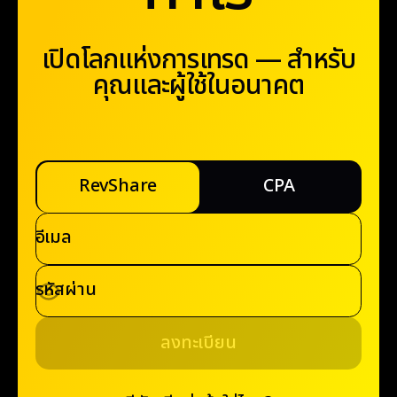
การจัดอันดับสูงในด้านรายการสินทรัพย์ ตัว
เลือกเลเวอเรจ หรือเปอร์เซ็นต์การจ่ายผล
ตอบแทน ในยุคที่การใช้งานผ่านมือถือเป็น
เปิดโลกแห่งการเทรด — สำหรับ
หลัก แอป Olymptrade ช่วยให้ผู้ใช้ใหม่
คุณและผู้ใช้ในอนาคต
สามารถสมัครบัญชีและเริ่มสำรวจ
แพลตฟอร์มได้ภายในเวลาไม่ถึงสิบนาที พร้อม
ด้วยบทแนะนำในตัวและประสบการณ์เริ่มต้น
ที่ราบรื่น
RevShare
CPA
อ่านเพิ่มเติม
อีเมล
รหัสผ่าน
“ฉันจะขาดทุน $100 แล้วรู้สึกว่าต้องเอาคืนให้
ลงทะเบียน
ได้ทันที” Desai อธิบาย “แต่ความคิดแบบนั้น
กลับทำให้ทุกอย่างแย่ลง โดยเฉพาะเมื่อฉัน
มองความผันผวนประจำวันเป็นเรื่องของการ