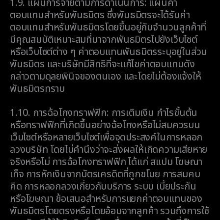
1.9.
แผนการจ่ายตามการดำเนินการ: แผนค่า
ตอบแทนสำหรับพันธมิตร ซึ่งพันธมิตรจะได้รับค่า
ตอบแทนสำหรับพันธมิตรโดยขึ้นอยู่กับจำนวนลูกค้าที่
มีคุณสมบัติเหมาะสมที่มาจากพันธมิตรไปยังเว็บไซต์
หรือเว็บไซต์ต่าง ๆ ค่าตอบแทนพันธมิตรระบุอยู่ในส่วน
พันธมิตร และบริษัทมีสิทธิที่จะแก้ไขค่าตอบแทนดัง
กล่าวตามดุลยพินิจของตนเอง และโดยไม่ต้องแจ้งให้
พันธมิตรทราบ
1.10.
การฉ้อโกงทราฟฟิก: การเติมเงิน กำไรขั้นต้น
หรือทราฟฟิกที่เกิดขึ้นอย่างฉ้อโกงหรือไม่สมควรบน
เว็บไซต์หรือหลายเว็บไซต์เพื่อจุดประสงค์ในการหลอก
ลวงบริษัท โดยไม่คำนึงว่าจะส่งผลให้เกิดความเสียหาย
จริงหรือไม่ การฉ้อโกงทราฟฟิก ได้แก่ สแปม โฆษณา
เท็จ การหักเงินจากบัตรเครดิตที่ถูกขโมย การสมคบ
คิด การหลอกลวงเกี่ยวกับบริการ ระบบ เบี้ยประกัน
หรือโฆษณา ข้อเสนอสำหรับการแยกค่าตอบแทนของ
พันธมิตรโดยตรงหรือโดยอ้อมจากลูกค้า รวมถึงการใช้