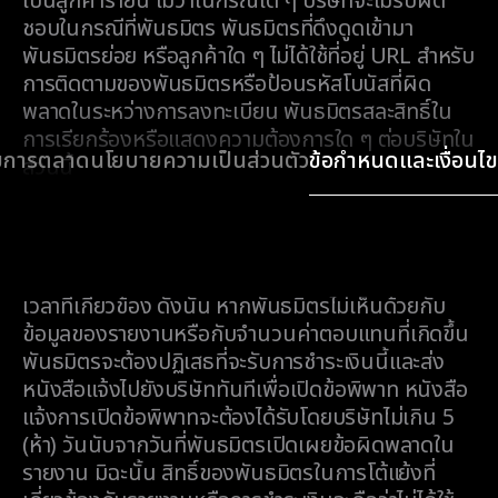
เป็นลูกค้ารายนี้ ไม่ว่าในกรณีใด ๆ บริษัทจะไม่รับผิด
ชอบในกรณีที่พันธมิตร พันธมิตรที่ดึงดูดเข้ามา
พันธมิตรย่อย หรือลูกค้าใด ๆ ไม่ได้ใช้ที่อยู่ URL สำหรับ
การติดตามของพันธมิตรหรือป้อนรหัสโบนัสที่ผิด
พลาดในระหว่างการลงทะเบียน พันธมิตรสละสิทธิ์ใน
การเรียกร้องหรือแสดงความต้องการใด ๆ ต่อบริษัทใน
ยการตลาด
นโยบายความเป็นส่วนตัว
ข้อกำหนดและเงื่อนไข
ส่วนนี้
3.13.
ข้อพิพาท การรับโอนเงินหรือการยอมรับวิธีการ
ชำระเงินอื่นโดยพันธมิตรจะถือเป็นการชำระค่า
ตอบแทนพันธมิตรเต็มจำนวนและสุดท้ายสำหรับช่วง
เวลาที่เกี่ยวข้อง ดังนั้น หากพันธมิตรไม่เห็นด้วยกับ
ข้อมูลของรายงานหรือกับจำนวนค่าตอบแทนที่เกิดขึ้น
พันธมิตรจะต้องปฏิเสธที่จะรับการชำระเงินนี้และส่ง
หนังสือแจ้งไปยังบริษัททันทีเพื่อเปิดข้อพิพาท หนังสือ
แจ้งการเปิดข้อพิพาทจะต้องได้รับโดยบริษัทไม่เกิน 5
(ห้า) วันนับจากวันที่พันธมิตรเปิดเผยข้อผิดพลาดใน
รายงาน มิฉะนั้น สิทธิ์ของพันธมิตรในการโต้แย้งที่